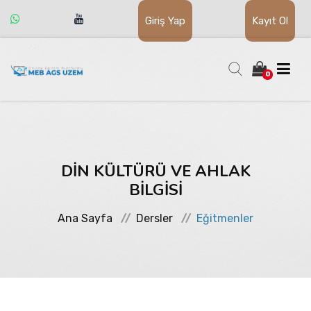
Giriş Yap
Kayıt Ol
0
HAKKIMIZDA
DİN KÜLTÜRÜ VE AHLAK
EĞİTİM İÇERİKLERİ
BİLGİSİ
Ana Sayfa
Dersler
Eğitmenler
İLETİŞİM
S.S.S