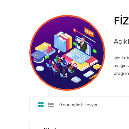
FİZ
Açık
için iht
ayağınız
program
0 sonuç listeleniyor.