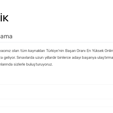
İK
lama
iyacınız olan tüm kaynakları Türkiye’nin Başarı Oranı En Yüksek Onli
a geliyor. Sınavlarda uzun yıllardır binlerce adayı başarıya ulaştır
larında sizlerle buluşturuyoruz.