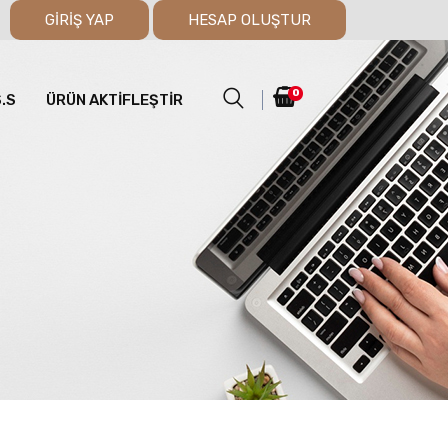
GİRİŞ YAP
HESAP OLUŞTUR
0
S.S
ÜRÜN AKTİFLEŞTİR