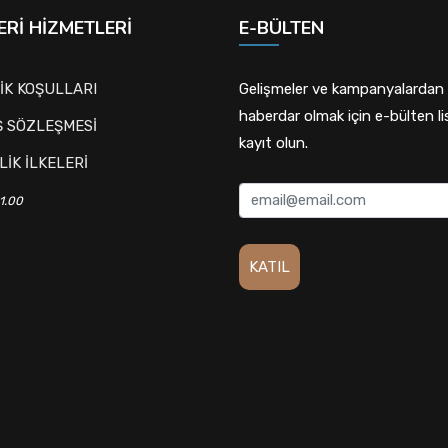
RI HIZMETLERI
E-BÜLTEN
İK KOŞULLARI
Gelişmeler ve kampanyalardan
haberdar olmak için e-bülten l
Ş SÖZLEŞMESİ
kayıt olun.
LİK İLKELERİ
1.00