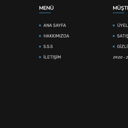
MENÜ
MÜŞTE
ANA SAYFA
ÜYEL
HAKKIMIZDA
SATI
S.S.S
GİZLİ
İLETİŞİM
09.00 - 2